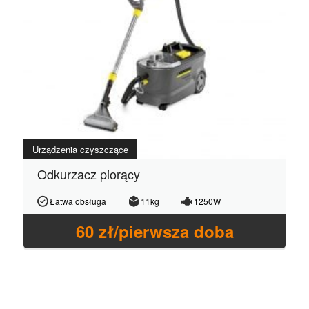
Urządzenia czyszczące
Odkurzacz piorący
Łatwa obsługa
11kg
1250W
60
zł/pierwsza doba