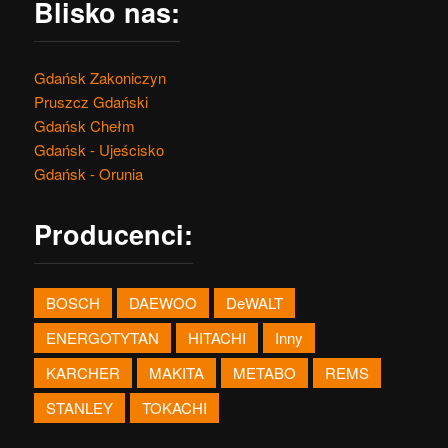
Blisko nas:
Gdańsk Zakoniczyn
Pruszcz Gdański
Gdańsk Chełm
Gdańsk - Ujeścisko
Gdańsk - Orunia
Producenci:
BOSCH
DAEWOO
DeWALT
ENERGOTYTAN
HITACHI
Inny
KARCHER
MAKITA
METABO
REMS
STANLEY
TOKACHI