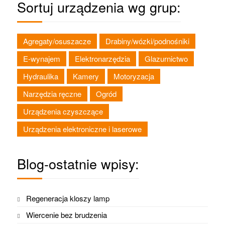
Sortuj urządzenia wg grup:
Agregaty/osuszacze
Drabiny/wózki/podnośniki
E-wynajem
Elektronarzędzia
Glazurnictwo
Hydraulika
Kamery
Motoryzacja
Narzędzia ręczne
Ogród
Urządzenia czyszczące
Urządzenia elektroniczne i laserowe
Blog-ostatnie wpisy:
Regeneracja kloszy lamp
Wiercenie bez brudzenia