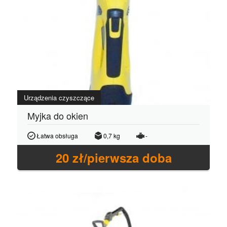
Urządzenia czyszczące
Myjka do okien
Łatwa obsługa
0,7 kg
-
20
zł/pierwsza doba