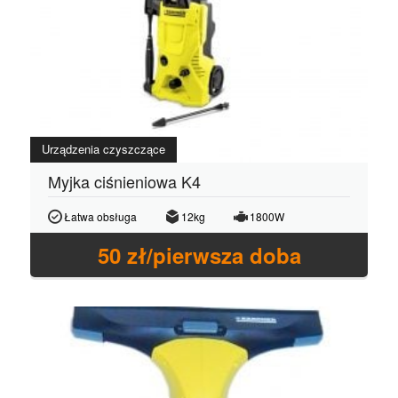
Urządzenia czyszczące
Myjka ciśnieniowa K4
Łatwa obsługa
12kg
1800W
50
zł/pierwsza doba