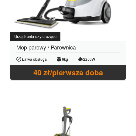
Urządzenia czyszczące
Mop parowy / Parownica
Łatwa obsługa
6kg
2250W
40
zł/pierwsza doba