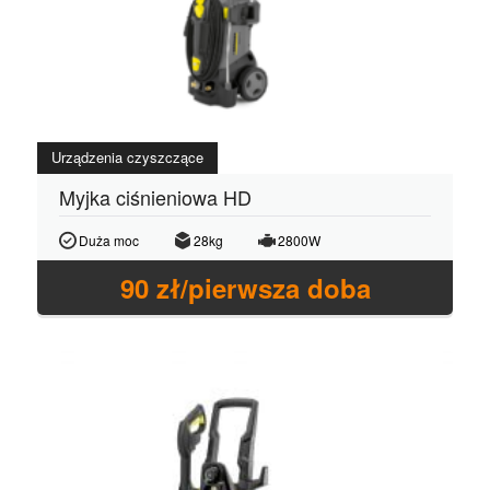
Urządzenia czyszczące
Myjka ciśnieniowa HD
Duża moc
28kg
2800W
90
zł/pierwsza doba